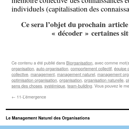
mémoire collective des connaissances et
individuels (capitalisation des connais
Ce sera l’objet du prochain article
« décoder » certaines sit
Ce contenu a été publié dans
Biorganisation
, avec comme mot(s
organisation
,
auto-organisation
,
comportement collectif
,
équipe p
collective
,
management
,
management naturel
,
management orga
optimisation organisation
,
organisation
,
organisation naturelle
,
p
sens des choses
,
systémique
,
team-building
. Vous pouvez le me
←
11-L’émergence
Le Management Naturel des Organisations